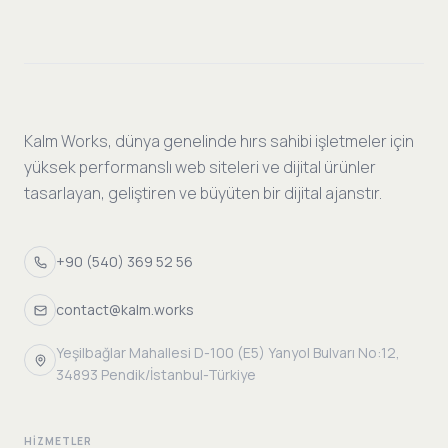
Kalm Works, dünya genelinde hırs sahibi işletmeler için
yüksek performanslı web siteleri ve dijital ürünler
tasarlayan, geliştiren ve büyüten bir dijital ajanstır.
+90 (540) 369 52 56
contact@kalm.works
Yeşilbağlar Mahallesi D-100 (E5) Yanyol Bulvarı No:12,
34893 Pendik/İstanbul-Türkiye
HIZMETLER