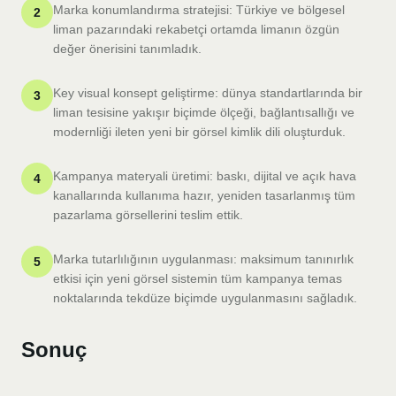
Marka konumlandırma stratejisi: Türkiye ve bölgesel
2
liman pazarındaki rekabetçi ortamda limanın özgün
değer önerisini tanımladık.
Key visual konsept geliştirme: dünya standartlarında bir
3
liman tesisine yakışır biçimde ölçeği, bağlantısallığı ve
modernliği ileten yeni bir görsel kimlik dili oluşturduk.
Kampanya materyali üretimi: baskı, dijital ve açık hava
4
kanallarında kullanıma hazır, yeniden tasarlanmış tüm
pazarlama görsellerini teslim ettik.
Marka tutarlılığının uygulanması: maksimum tanınırlık
5
etkisi için yeni görsel sistemin tüm kampanya temas
noktalarında tekdüze biçimde uygulanmasını sağladık.
Sonuç