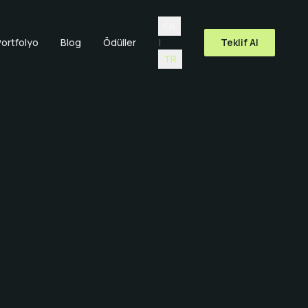
Language selection
EN
ortfolyo
Blog
Ödüller
|
Teklif Al
TR