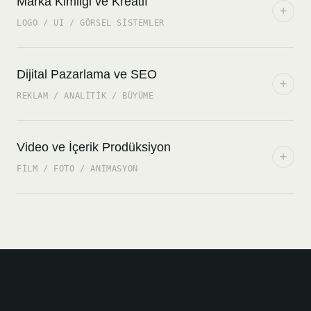
Marka Kimliği ve Kreatif
+
LOGO / UI / GÖRSEL SISTEMLER
Dijital Pazarlama ve SEO
+
REKLAM / ANALITIK / BÜYÜME
Video ve İçerik Prodüksiyon
+
FILM / FOTO / ANIMASYON