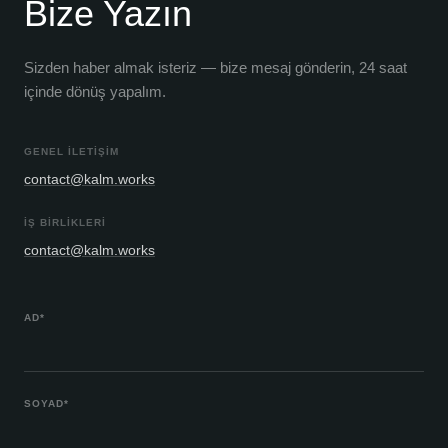
Bize Yazın
Sizden haber almak isteriz — bize mesaj gönderin, 24 saat
içinde dönüş yapalım.
GENEL İLETIŞIM
contact@kalm.works
İŞ BIRLIKLERI
contact@kalm.works
AD
*
SOYAD
*