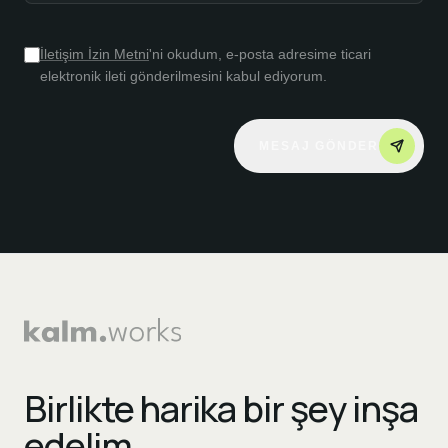
İletişim İzin Metni
'ni okudum, e-posta adresime ticari
elektronik ileti gönderilmesini kabul ediyorum.
MESAJ GÖNDER
Birlikte harika bir şey inşa
edelim.