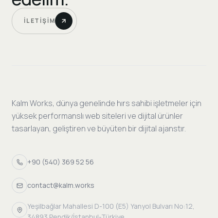
İLETIŞIM
Kalm Works, dünya genelinde hırs sahibi işletmeler için
yüksek performanslı web siteleri ve dijital ürünler
tasarlayan, geliştiren ve büyüten bir dijital ajanstır.
+90 (540) 369 52 56
contact@kalm.works
Yeşilbağlar Mahallesi D-100 (E5) Yanyol Bulvarı No:12,
34893 Pendik/İstanbul-Türkiye