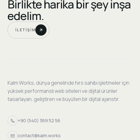
Birlikte harika bir şey inşa
edelim.
İLETIŞIM
Kalm Works, dünya genelinde hırs sahibi işletmeler için
yüksek performanslı web siteleri ve dijital ürünler
tasarlayan, geliştiren ve büyüten bir dijital ajanstır.
+90 (540) 369 52 56
contact@kalm.works