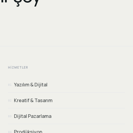
HIZMETLER
Yazılım & Dijital
01
Kreatif & Tasarım
02
Dijital Pazarlama
03
Prodüksiyon
04