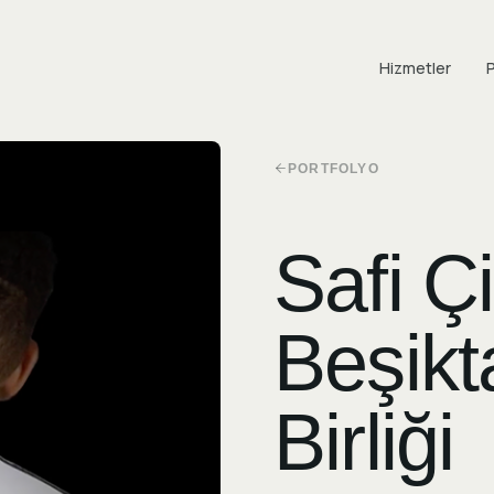
Hizmetler
P
PORTFOLYO
Safi Ç
Beşikt
Birliği