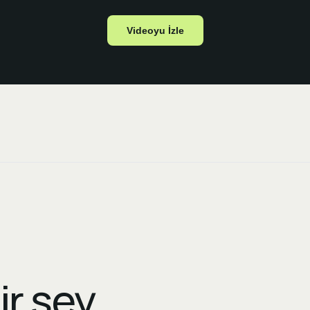
Videoyu İzle
ir şey