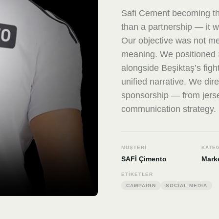
Safi Cement becoming th
than a partnership — it w
Our objective was not mer
meaning. We positioned S
alongside Beşiktaş’s fight
unified narrative. We dir
sponsorship — from jerse
communication strategy.
MÜŞTERI
KATE
SAFİ Çimento
Marke
ETIKETLER
CAMPAIGN
SOCIAL MEDIA