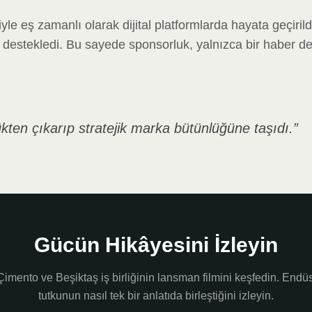
le eş zamanlı olarak dijital platformlarda hayata geçiril
la destekledi. Bu sayede sponsorluk, yalnızca bir haber de
kten çıkarıp stratejik marka bütünlüğüne taşıdı.
”
Gücün Hikâyesini İzleyin
Çimento ve Beşiktaş iş birliğinin lansman filmini keşfedin. Endüst
tutkunun nasıl tek bir anlatıda birleştiğini izleyin.