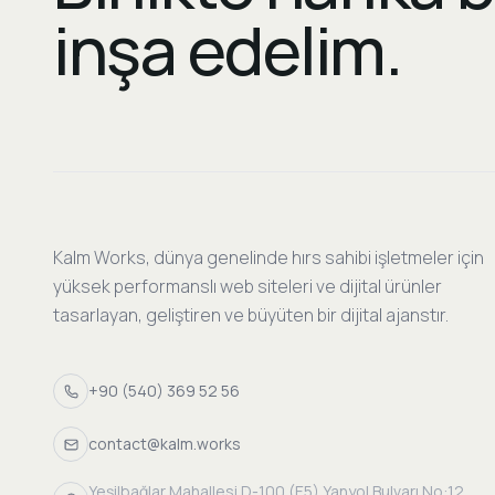
inşa edelim.
Kalm Works, dünya genelinde hırs sahibi işletmeler için
yüksek performanslı web siteleri ve dijital ürünler
tasarlayan, geliştiren ve büyüten bir dijital ajanstır.
+90 (540) 369 52 56
contact@kalm.works
Yeşilbağlar Mahallesi D-100 (E5) Yanyol Bulvarı No:12,