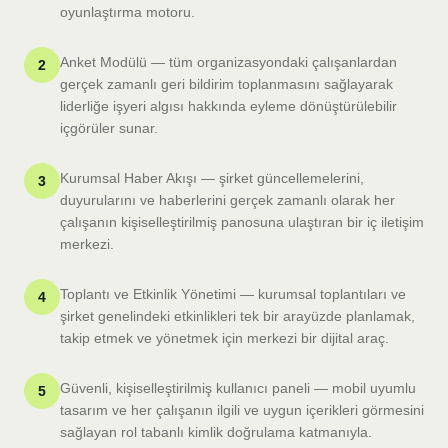
oyunlaştırma motoru.
Anket Modülü — tüm organizasyondaki çalışanlardan
2
gerçek zamanlı geri bildirim toplanmasını sağlayarak
liderliğe işyeri algısı hakkında eyleme dönüştürülebilir
içgörüler sunar.
Kurumsal Haber Akışı — şirket güncellemelerini,
3
duyurularını ve haberlerini gerçek zamanlı olarak her
çalışanın kişiselleştirilmiş panosuna ulaştıran bir iç iletişim
merkezi.
Toplantı ve Etkinlik Yönetimi — kurumsal toplantıları ve
4
şirket genelindeki etkinlikleri tek bir arayüzde planlamak,
takip etmek ve yönetmek için merkezi bir dijital araç.
Güvenli, kişiselleştirilmiş kullanıcı paneli — mobil uyumlu
5
tasarım ve her çalışanın ilgili ve uygun içerikleri görmesini
sağlayan rol tabanlı kimlik doğrulama katmanıyla.