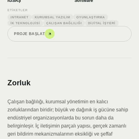
İGSAŞ
Software
ETIKETLER
INTRANET
KURUMSAL YAZILIM
OYUNLAŞTIRMA
İK TEKNOLOJISI
ÇALIŞAN BAĞLILIĞI
DIJITAL İŞYERI
PROJE BAŞLAT
Zorluk
Çalışan bağlılığı, kurumsal yönetimin en kalıcı
zorluklarından biridir; büyük ve dağınık iş gücüne sahip
endüstriyel organizasyonlarda bu sorun daha da
belirginleşir. İç iletişimin parçalı yapısı, gerçek zamanlı
geri bildirim mekanizmalarının eksikliği ve şeffaf