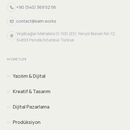
+90 (540) 369 52 56
contact@kalm.works
Yeşilbağlar Mahallesi D-100 (E5) Yanyol Bulvarı No:12,
34893 Pendik/İstanbul-Türkiye
HIZMETLER
Yazılım & Dijital
01
Kreatif & Tasarım
02
Dijital Pazarlama
03
Prodüksiyon
04