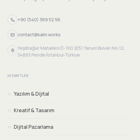
+90 (540) 369 52 56
contact@kalm.works
Yeşilbağlar Mahallesi D-100 (E5) Yanyol Bulvarı No:12,
34893 Pendik/İstanbul-Türkiye
HIZMETLER
Yazılım & Dijital
01
Kreatif & Tasarım
02
Dijital Pazarlama
03