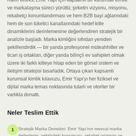
ve markalaşma süreci yürüttü; şirketin vizyonu, misyonu,
rekabetçi konumlandırması ve hem B2B bayi ağlarındaki
hem de son tüketici kanallarındaki hedef kitle
dinamiklerini derinlemesine değerlendiren stratejik bir
analizle başladı. Marka kimliğini sıfırdan yeniden
şekillendirdik — bir yanda profesyonel müteahhitler ve
ticari iş ortakları, diğer yanda bilinçli ev sahipleri olmak
üzere iki farklı kitleye hitap eden bir görsel sistem ve
iletişim stratejisi tasarladık. Ortaya çıkan kapsamlı
kurumsal kimlik kılavuzu, Emir Yapı'yı her fiziksel ve
dijital marka temas noktasında tutarlı ve otoriter bir
varlıkla donattı.
Neler Teslim Ettik
Stratejik Marka Denetimi: Emir Yapı'nın mevcut marka
1
değerlerini, sektördeki konumunu, rekabet ortamını ve