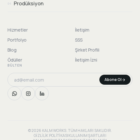
Prodüksiyon
04
Hizmetler
İletişim
Portfolyo
SSS
Blog
Şirket Profili
Ödüller
İletişim İzni
BÜLTEN
Abone Ol
© 2026 KALM WORKS. TÜM HAKLARI SAKLIDIR.
GIZLILIK POLITIKASI
KULLANIM ŞARTLARI