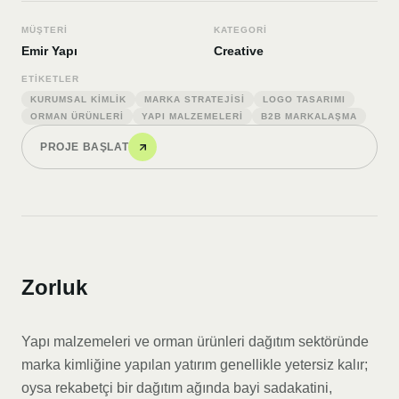
MÜŞTERI
KATEGORI
Emir Yapı
Creative
ETIKETLER
KURUMSAL KIMLIK
MARKA STRATEJISI
LOGO TASARIMI
ORMAN ÜRÜNLERI
YAPI MALZEMELERI
B2B MARKALAŞMA
PROJE BAŞLAT
Zorluk
Yapı malzemeleri ve orman ürünleri dağıtım sektöründe
marka kimliğine yapılan yatırım genellikle yetersiz kalır;
oysa rekabetçi bir dağıtım ağında bayi sadakatini,