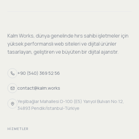
Kalm Works, dünya genelinde hırs sahibi işletmeler için
yüksek performanslı web siteleri ve dijital ürünler
tasarlayan, geliştiren ve büyüten bir dijital ajanstır.
+90 (540) 369 52 56
contact@kalm.works
Yeşilbağlar Mahallesi D-100 (E5) Yanyol Bulvarı No:12,
34893 Pendik/İstanbul-Türkiye
HIZMETLER