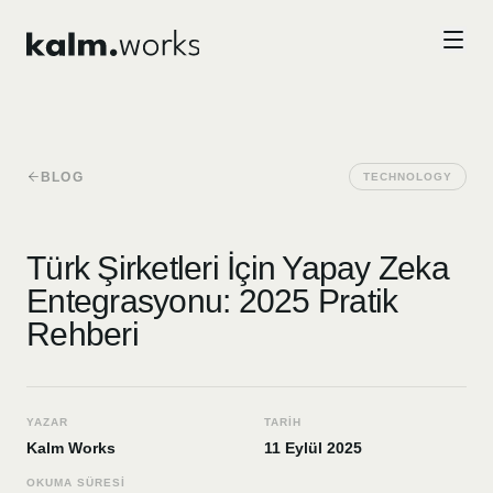
Skip to main content
BLOG
TECHNOLOGY
Türk Şirketleri İçin Yapay Zeka
Entegrasyonu: 2025 Pratik
Rehberi
YAZAR
TARIH
Kalm Works
11 Eylül 2025
OKUMA SÜRESI