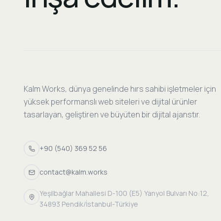
Kalm Works, dünya genelinde hırs sahibi işletmeler için
yüksek performanslı web siteleri ve dijital ürünler
tasarlayan, geliştiren ve büyüten bir dijital ajanstır.
+90 (540) 369 52 56
contact@kalm.works
Yeşilbağlar Mahallesi D-100 (E5) Yanyol Bulvarı No:12,
34893 Pendik/İstanbul-Türkiye