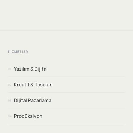
HIZMETLER
Yazılım & Dijital
01
Kreatif & Tasarım
02
Dijital Pazarlama
03
Prodüksiyon
04