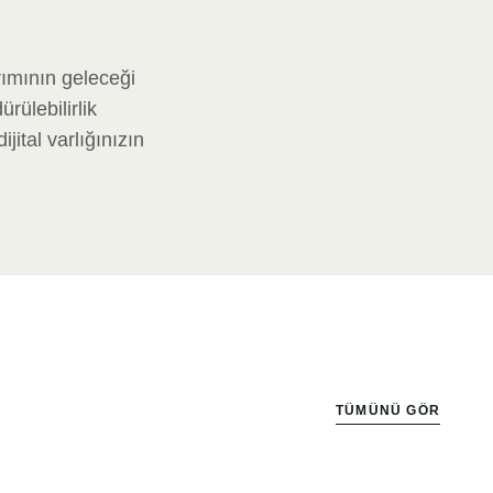
arımının geleceği
rülebilirlik
jital varlığınızın
TÜMÜNÜ GÖR