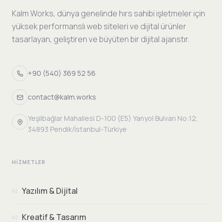
Kalm Works, dünya genelinde hırs sahibi işletmeler için
yüksek performanslı web siteleri ve dijital ürünler
tasarlayan, geliştiren ve büyüten bir dijital ajanstır.
+90 (540) 369 52 56
contact@kalm.works
Yeşilbağlar Mahallesi D-100 (E5) Yanyol Bulvarı No:12,
34893 Pendik/İstanbul-Türkiye
HIZMETLER
Yazılım & Dijital
01
Kreatif & Tasarım
02