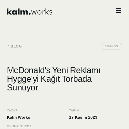
Skip to main content
BLOG
BRANDS
McDonald's Yeni Reklamı
Hygge'yi Kağıt Torbada
Sunuyor
YAZAR
TARIH
Kalm Works
17 Kasım 2023
OKUMA SÜRESI