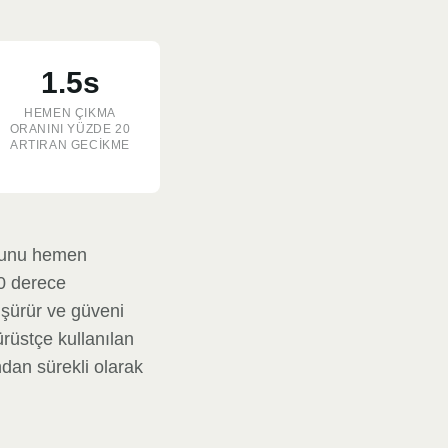
1.5s
HEMEN ÇIKMA
ORANINI YÜZDE 20
ARTIRAN GECIKME
umunu hemen
60 derece
üşürür ve güveni
ürüstçe kullanılan
ndan sürekli olarak