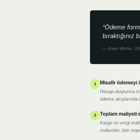
“
Ödeme formun
bıraktığınız b
—
Kalm Works, U
Misafir ödemeyi 
1
Hesap oluşturma ist
ödeme akışlarında 
Toplam maliyeti 
2
Kargo ve vergi mali
maliyetler, tüm sep