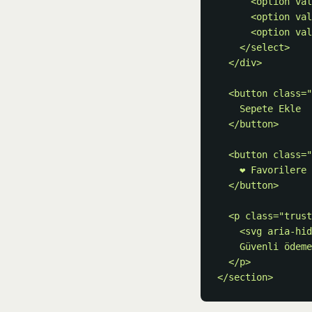
      <option value="M" selected>M — Stokta var</option>

      <option value="L">L — Son 2</option>

      <option value="XL" disabled>XL — Tükendi</option>

    </select>

  </div>

  <button class="btn btn--primary btn--full" type="button">

    Sepete Ekle

  </button>

  <button class="btn btn--ghost btn--full" type="button">

    ❤ Favorilere Ekle

  </button>

  <p class="trust-signal">

    <svg aria-hidden="true"><!-- lock icon --></svg>

    Güvenli ödeme · Ücretsiz iade · 2–4 iş günü kargo

  </p>

</section>