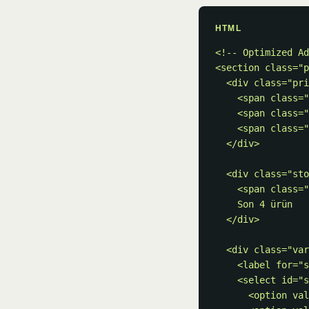
HTML
<!-- Optimized Ad
<section class="p
  <div class="price-block">

    <span class="price-current">₺1.299</span>

    <span class="price-original">₺1.799</span>

    <span class="price-badge">28% indirim</span>

  </div>

  <div class="stock-indicator" role="status">

    <span class="dot dot--low"></span>

    Son 4 ürün

  </div>

  <div class="variant-selector">

    <label for="size-select">Beden</label>

    <select id="size-select" name="size">

      <option value="S">S — Stokta var</option>
