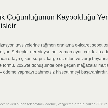
yük Çoğunluğunun Kaybolduğu Yer
sidir
izasyon tavsiyelerine rağmen ortalama e-ticaret sepet te
ediyor. Sebepler neredeyse her zaman aynı: çok fazla ad
nda ortaya çıkan sürpriz kargo ücretleri ve vergi beyann
me formu. 2025'te dönüşümde öne geçen mağazalar mutlak
 — ödeme yapmayı zahmetsiz hissettirmeyi başaranlardır.
eçenekleri sunan tek sayfalık ödeme, vazgeçme oranını yüzde 35'e kada