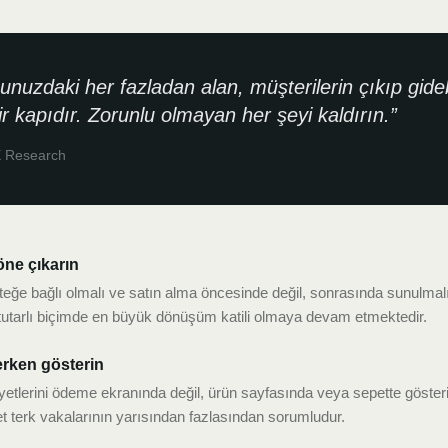
uzdaki her fazladan alan, müşterilerin çıkıp gideb
ir kapıdır. Zorunlu olmayan her şeyi kaldırın.
”
X Research
öne çıkarın
eğe bağlı olmalı ve satın alma öncesinde değil, sonrasında sunulmalıd
tutarlı biçimde en büyük dönüşüm katili olmaya devam etmektedir.
erken gösterin
yetlerini ödeme ekranında değil, ürün sayfasında veya sepette göster
et terk vakalarının yarısından fazlasından sorumludur.