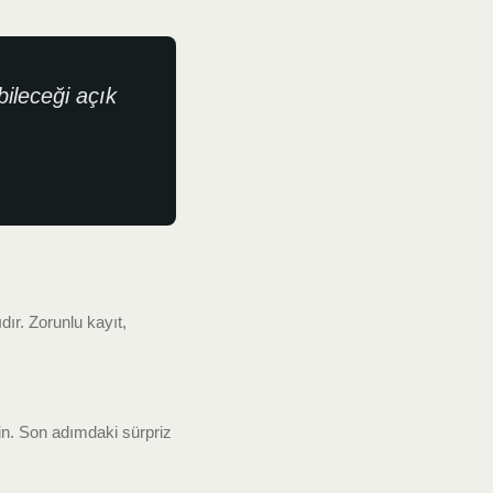
ileceği açık
ır. Zorunlu kayıt,
in. Son adımdaki sürpriz