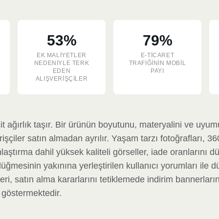
53%
79%
EK MALIYETLER
E-TICARET
NEDENIYLE TERK
TRAFIĞININ MOBIL
EDEN
PAYI
ALIŞVERIŞÇILER
it ağırlık taşır. Bir ürünün boyutunu, materyalini ve uy
şçiler satın almadan ayrılır. Yaşam tarzı fotoğrafları, 3
aştırma dahil yüksek kaliteli görseller, iade oranlarını d
düğmesinin yakınına yerleştirilen kullanıcı yorumları ile d
leri, satın alma kararlarını tetiklemede indirim bannerları
 göstermektedir.