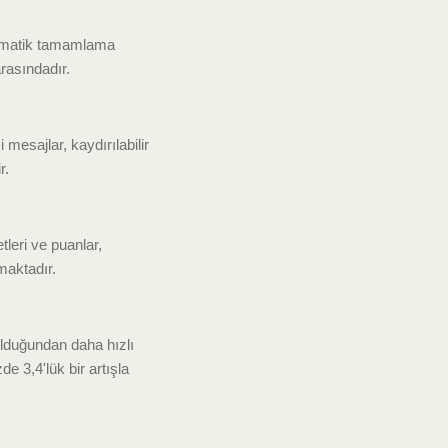
otomatik tamamlama
arasındadır.
 mesajlar, kaydırılabilir
r.
leri ve puanlar,
maktadır.
olduğundan daha hızlı
e 3,4'lük bir artışla