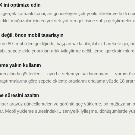
X'ini optimize edin
gerçek zamanlı sonuçları güncelleyen çok yönlü filtreler ve hızlı 
rlıklı mağazalar için en yüksek yatırım getirisine sahip geliştirmeler 
 değil, önce mobil tasarlayın
zde 80'i mobilden geldiğinde, başparmakla ulaşılabilir harekete geçirici
abit sepete ekle çubukları artık iyileştirme değil, temel gereksinimlerdi
leme yakın kullanın
men altında gösterilen — ayrı bir sekmeye saklanmayan — yorum özet
raştırmalarına göre sepete ekleme oranlarını ortalama yüzde 18 artır
e süresini azaltın
yimser arayüz güncellemeleri ve görüntü geç yükleme, bir mağazanın 
lar. Mobil yükleme süresindeki 1 saniyelik iyileşme, dönüşümlerde yüzd