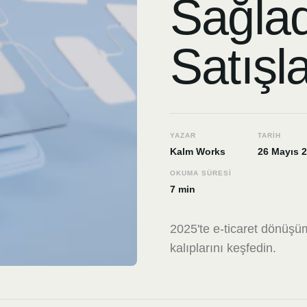
Sağlad
Satışl
YAZAR
TARIH
Kalm Works
26 Mayıs 
OKUMA SÜRESI
7 min
2025'te e-ticaret dönüşü
kalıplarını keşfedin.