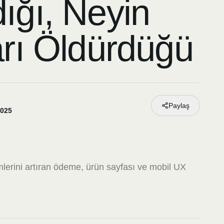
ığı, Neyin
arı Öldürdüğü
Paylaş
2025
mlerini artıran ödeme, ürün sayfası ve mobil UX