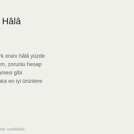
 Hâlâ
rk oranı hâlâ yüzde
ım, zorunlu hesap
amesi gibi
a en iyi ürünlere
r azaltabilir.