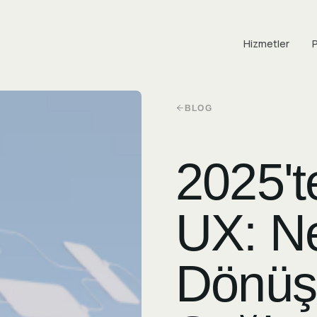
Hizmetler
P
BLOG
2025't
UX: N
Dönü