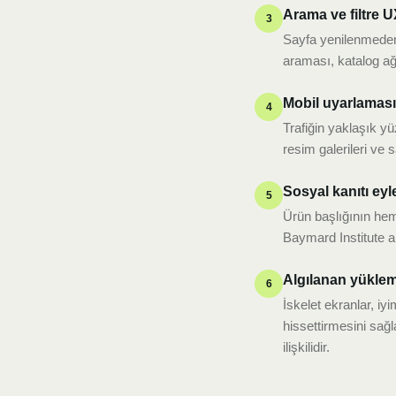
Arama ve filtre U
3
Sayfa yenilenmeden 
araması, katalog ağı
Mobil uyarlaması
4
Trafiğin yaklaşık yü
resim galerileri ve s
Sosyal kanıtı ey
5
Ürün başlığının he
Baymard Institute a
Algılanan yüklem
6
İskelet ekranlar, i
hissettirmesini sağ
ilişkilidir.