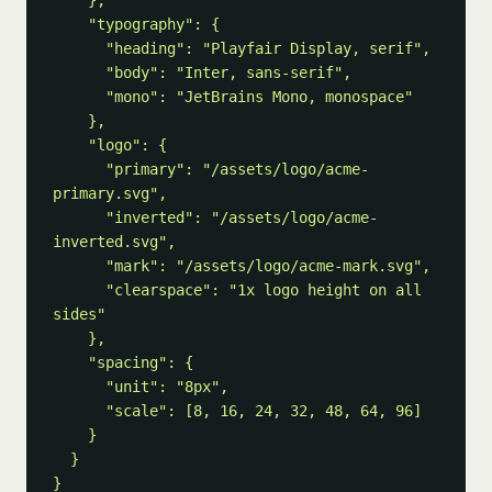
    },

    "typography": {

      "heading": "Playfair Display, serif",

      "body": "Inter, sans-serif",

      "mono": "JetBrains Mono, monospace"

    },

    "logo": {

      "primary": "/assets/logo/acme-
primary.svg",

      "inverted": "/assets/logo/acme-
inverted.svg",

      "mark": "/assets/logo/acme-mark.svg",

      "clearspace": "1x logo height on all 
sides"

    },

    "spacing": {

      "unit": "8px",

      "scale": [8, 16, 24, 32, 48, 64, 96]

    }

  }

}