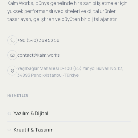
Kalm Works, dünya genelinde hırs sahibi işletmeler için
yüksek performanslı web siteleri ve dijital ürünler
tasarlayan, geliştiren ve büyüten bir dijital ajanstır.
+90 (540) 369 52 56
contact@kalm.works
Yeşilbağlar Mahallesi D-100 (E5) Yanyol Bulvarı No:12,
34893 Pendik/İstanbul-Türkiye
HIZMETLER
Yazılım & Dijital
01
Kreatif & Tasarım
02