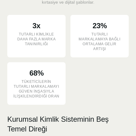
kırtasiye ve dijital şablonlar.
3x
23%
TUTARLI KIMLIKLE
TUTARLI
DAHA FAZLA MARKA
MARKALAMAYA BAĞLI
TANINIRLIĞI
ORTALAMA GELIR
ARTIŞI
68%
TÜKETICILERIN
TUTARLI MARKALAMAYI
GÜVEN INŞASIYLA
ILIŞKILENDIRDIĞI ORAN
Kurumsal Kimlik Sisteminin Beş
Temel Direği