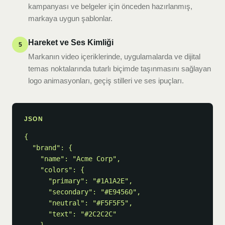
kampanyası ve belgeler için önceden hazırlanmış,
markaya uygun şablonlar.
Hareket ve Ses Kimliği
5
Markanın video içeriklerinde, uygulamalarda ve dijital
temas noktalarında tutarlı biçimde taşınmasını sağlayan
logo animasyonları, geçiş stilleri ve ses ipuçları.
JSON
{

  "brand": {

    "name": "Acme Corp",

    "colors": {

      "primary": "#1A1A2E",

      "secondary": "#E94560",

      "neutral": "#F5F5F5",

      "text": "#2C2C2C"
