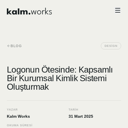
Skip to main content
BLOG
DESIGN
Logonun Ötesinde: Kapsamlı
Bir Kurumsal Kimlik Sistemi
Oluşturmak
YAZAR
TARIH
Kalm Works
31 Mart 2025
OKUMA SÜRESI